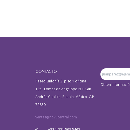
CONTACTO
Paseo Sinfonía 3. piso 1 oficina
Obtén informació
135. Lomas de Angelópolis II. San
Andrés Cholula, Puebla, México C.P
72830
a
ventas@novucentral.com
+52 1 221 598 5462